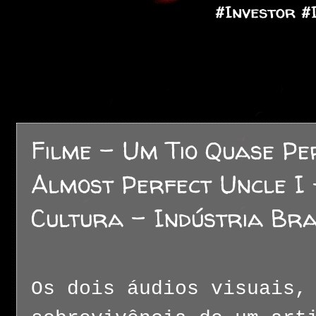
Filme - Um Tio Quase Per
Almost Perfect Uncle I 
Cultura - Indústria Bra
Os dois áudios visuais,