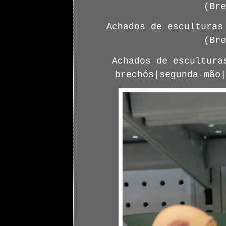
(Bre
Achados de esculturas
(Bre
Achados de escultura
brechós|segunda-mão|