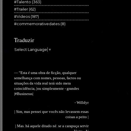
#Talento
(363)
#Trailer
(62)
#Videos
(187)
#commemorativedates
(8)
Traduzir
Select Language
▼
— “Esta é uma obra de ficção, qualquer
semelhança com nomes, pessoas, factos ou
situações da vida real terá sido mera
coincidência, |ou simplesmente - grandes
|#Businesss|
- Willdyr
| Sim, mas pensei que vocês não levassem essas
coisas a peito |
| Mas. há aquele ditado né. se a carapuça servir