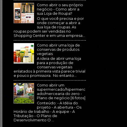
Como abrir o seu próprio
negócio - Como abrir a
sua Loja de Roupa?
O que você precisa e por
onde começar a abrir a
sua loja de roupas. As
roupas podem ser vendidas no
Shopping Center e em uma empresa...
Como abrir uma loja de
conservas de produtos
vegetais
A ideia de abrir uma loja
para a produção de
conservas vegetais
enlatados à primeira vista parece trivial
e pouco promissora. No entanto...
Como abrir um
supermercado/hipermerc
ado/mercearia do zero -
Plano de negócio [6 fotos]
Conteúdo: - A Idéia do
projeto - A abertura - Os
Horário de trabalho - A equipe - A
Tributação - O Plano de
Desenvolvimento O ...