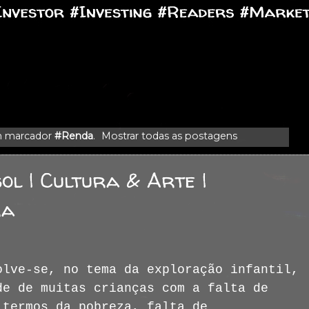
m marcador
#Renda
.
Mostrar todas as postagens
sol | Cultura & Arte |
ra
olve-se, no tema da exploração infantil,
de de muitas crianças com a falta de
 termos da pobreza, falta de