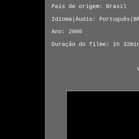
País de origem: Brasil
Idioma|Áudio: Português|B
Ano: 2006
Duração do filme: 1h 32mi