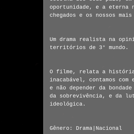
oportunidade, e a eterna 
chegados e os nossos mais
Um drama realista na opin
territórios de 3° mundo.
O filme, relata a históri
inacabável, contamos com 
e não depender da bondade
da sobrevivência, e da lu
ideológica.
Gênero: Drama|Nacional