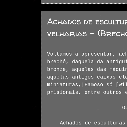
Achados de escultu
velharias - (Brechó
Voltamos a apresentar, ac
brechó, daquela da antigu
bronze, aquelas das máqui
aquelas antigos caixas el
miniaturas,|Famoso só [Wi
prisionais, entre outros 
O
Achados de esculturas