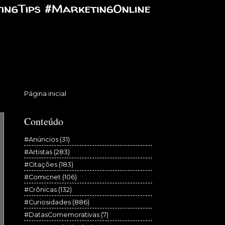
Página inicial
Conteúdo
#Anúncios
(31)
#Artistas
(283)
#Citações
(183)
#Comicnet
(106)
#Crônicas
(132)
#Curiosidades
(886)
#DatasComemorativas
(7)