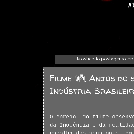
Mostrando postagens co
Filme |👼 Anjos do 
Indústria Brasilei
O enredo, do filme desenv
da Inocência e da realida
escolha dos seus pais, em