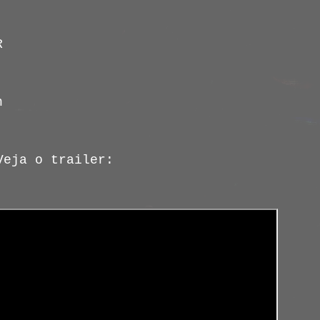
R
n
Veja o trailer: