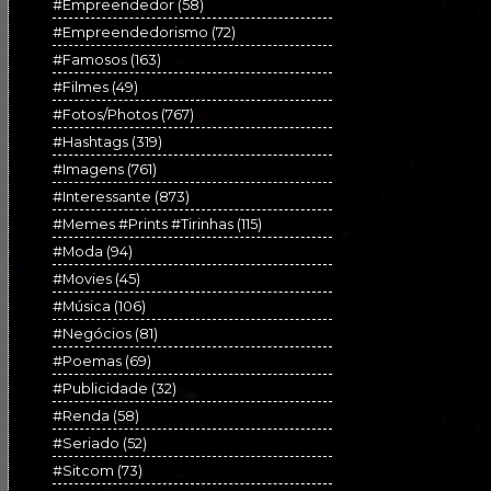
#Empreendedor
(58)
#Empreendedorismo
(72)
#Famosos
(163)
#Filmes
(49)
#Fotos/Photos
(767)
#Hashtags
(319)
#Imagens
(761)
#Interessante
(873)
#Memes #Prints #Tirinhas
(115)
#Moda
(94)
#Movies
(45)
#Música
(106)
#Negócios
(81)
#Poemas
(69)
#Publicidade
(32)
#Renda
(58)
#Seriado
(52)
#Sitcom
(73)