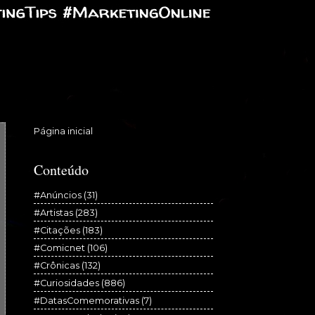
Página inicial
Conteúdo
#Anúncios
(31)
#Artistas
(283)
#Citações
(183)
#Comicnet
(106)
#Crônicas
(132)
#Curiosidades
(886)
#DatasComemorativas
(7)