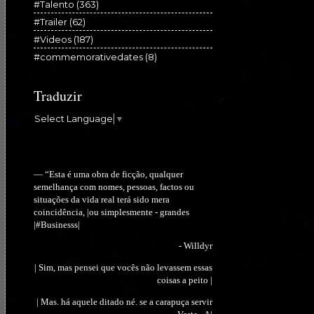
#Talento
(363)
#Trailer
(62)
#Videos
(187)
#commemorativedates
(8)
Traduzir
Select Language
▼
— “Esta é uma obra de ficção, qualquer
semelhança com nomes, pessoas, factos ou
situações da vida real terá sido mera
coincidência, |ou simplesmente - grandes
|#Businesss|
- Willdyr
| Sim, mas pensei que vocês não levassem essas
coisas a peito |
| Mas. há aquele ditado né. se a carapuça servir