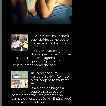
Eu quero ser um Redator
publicitário: Como posso
começar a ganha com
isso?
Irei dizer a você alguns
dos segredos de como se
tornar um redator, é algumas
ferramentas que você precisará.
Descrevemos como dar os p...
🥡 Como abrir um
restaurante 🥘? - Abrindo
o seu próprio restaurante
🍽
Um plano de negócio
passo a passo sobre
como organizar uma empresa no
campo da restauração 🍴 . Então, você
decidiu investir abrind...