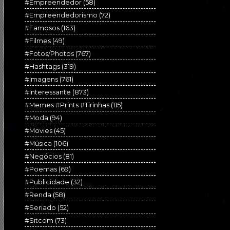
#Empreendedor
(58)
#Empreendedorismo
(72)
#Famosos
(163)
#Filmes
(49)
#Fotos/Photos
(767)
#Hashtags
(319)
#Imagens
(761)
#Interessante
(873)
#Memes #Prints #Tirinhas
(115)
#Moda
(94)
#Movies
(45)
#Música
(106)
#Negócios
(81)
#Poemas
(69)
#Publicidade
(32)
#Renda
(58)
#Seriado
(52)
#Sitcom
(73)