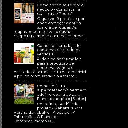
Como abrir o seu próprio
negócio - Como abrir a
sua Loja de Roupa?
O que você precisa e por
onde começar a abrir a
sua loja de roupas. As
roupas podem ser vendidas no
Shopping Center e em uma empresa...
Como abrir uma loja de
conservas de produtos
vegetais
A ideia de abrir uma loja
para a produção de
conservas vegetais
enlatados à primeira vista parece trivial
e pouco promissora. No entanto...
Como abrir um
supermercado/hipermerc
ado/mercearia do zero -
Plano de negócio [6 fotos]
Conteúdo: - A Idéia do
projeto - A abertura - Os
Horário de trabalho - A equipe - A
Tributação - O Plano de
Desenvolvimento O ...