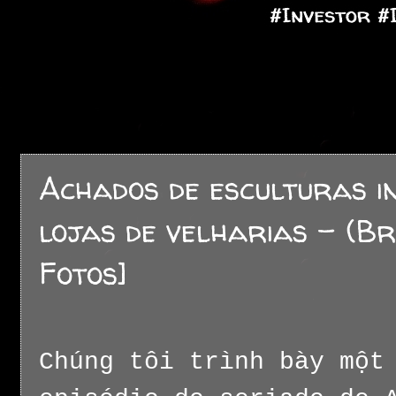
Achados de esculturas 
lojas de velharias - (Br
Fotos]
Chúng tôi trình bày một