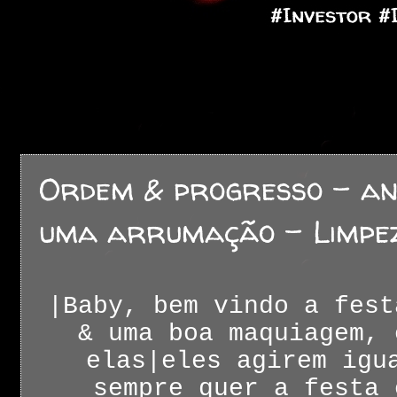
Ordem & progresso - ant
uma arrumação - Limpez
|Baby, bem vindo a fest
& uma boa maquiagem, 
elas|eles agirem igu
sempre quer a festa 