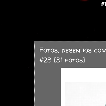
Fotos, desenhos co
#23 [31 fotos]