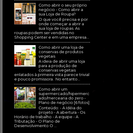
Como abrir o seu próprio
negócio - Como abrir a
sua Loja de Roupa?
O que você precisa e por
onde começar a abrir a
sua loja de roupas. As
roupas podem ser vendidas no
Shopping Center e em uma empresa...
Como abrir uma loja de
conservas de produtos
vegetais
A ideia de abrir uma loja
para a produção de
conservas vegetais
enlatados à primeira vista parece trivial
e pouco promissora. No entanto...
Como abrir um
supermercado/hipermerc
ado/mercearia do zero -
Plano de negócio [6 fotos]
Conteúdo: - A Idéia do
projeto - A abertura - Os
Horário de trabalho - A equipe - A
Tributação - O Plano de
Desenvolvimento O ...