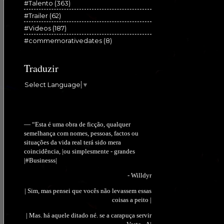
#Talento
(363)
#Trailer
(62)
#Videos
(187)
#commemorativedates
(8)
Traduzir
Select Language
▼
— “Esta é uma obra de ficção, qualquer
semelhança com nomes, pessoas, factos ou
situações da vida real terá sido mera
coincidência, |ou simplesmente - grandes
|#Businesss|
- Willdyr
| Sim, mas pensei que vocês não levassem essas
coisas a peito |
| Mas. há aquele ditado né. se a carapuça servir