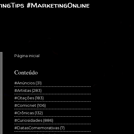
Página inicial
Conteúdo
#Anúncios
(31)
#Artistas
(283)
#Citações
(183)
#Comicnet
(106)
#Crônicas
(132)
#Curiosidades
(886)
#DatasComemorativas
(7)