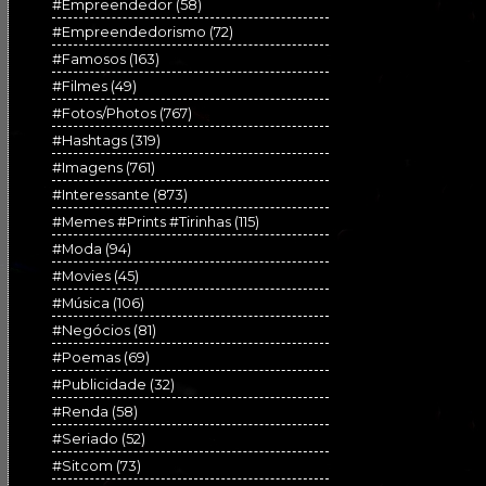
#Empreendedor
(58)
#Empreendedorismo
(72)
#Famosos
(163)
#Filmes
(49)
#Fotos/Photos
(767)
#Hashtags
(319)
#Imagens
(761)
#Interessante
(873)
#Memes #Prints #Tirinhas
(115)
#Moda
(94)
#Movies
(45)
#Música
(106)
#Negócios
(81)
#Poemas
(69)
#Publicidade
(32)
#Renda
(58)
#Seriado
(52)
#Sitcom
(73)