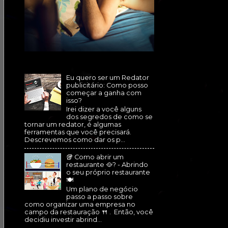
Eu quero ser um Redator
publicitário: Como posso
começar a ganha com
isso?
Irei dizer a você alguns
dos segredos de como se
tornar um redator, é algumas
ferramentas que você precisará.
Descrevemos como dar os p...
🥡 Como abrir um
restaurante 🥘? - Abrindo
o seu próprio restaurante
🍽
Um plano de negócio
passo a passo sobre
como organizar uma empresa no
campo da restauração 🍴 . Então, você
decidiu investir abrind...